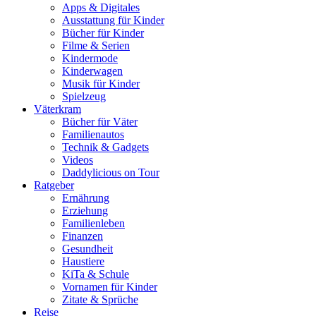
Apps & Digitales
Ausstattung für Kinder
Bücher für Kinder
Filme & Serien
Kindermode
Kinderwagen
Musik für Kinder
Spielzeug
Väterkram
Bücher für Väter
Familienautos
Technik & Gadgets
Videos
Daddylicious on Tour
Ratgeber
Ernährung
Erziehung
Familienleben
Finanzen
Gesundheit
Haustiere
KiTa & Schule
Vornamen für Kinder
Zitate & Sprüche
Reise