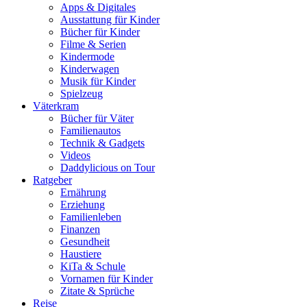
Apps & Digitales
Ausstattung für Kinder
Bücher für Kinder
Filme & Serien
Kindermode
Kinderwagen
Musik für Kinder
Spielzeug
Väterkram
Bücher für Väter
Familienautos
Technik & Gadgets
Videos
Daddylicious on Tour
Ratgeber
Ernährung
Erziehung
Familienleben
Finanzen
Gesundheit
Haustiere
KiTa & Schule
Vornamen für Kinder
Zitate & Sprüche
Reise