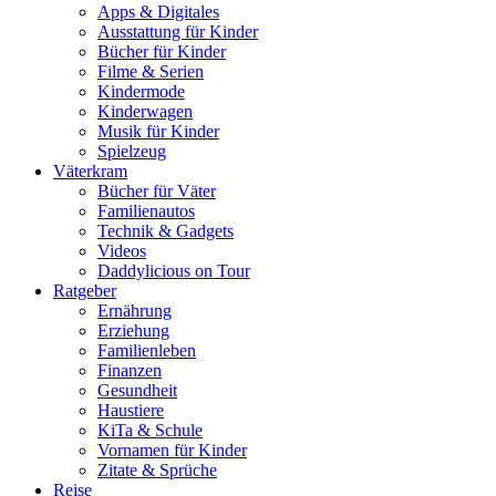
Apps & Digitales
Ausstattung für Kinder
Bücher für Kinder
Filme & Serien
Kindermode
Kinderwagen
Musik für Kinder
Spielzeug
Väterkram
Bücher für Väter
Familienautos
Technik & Gadgets
Videos
Daddylicious on Tour
Ratgeber
Ernährung
Erziehung
Familienleben
Finanzen
Gesundheit
Haustiere
KiTa & Schule
Vornamen für Kinder
Zitate & Sprüche
Reise