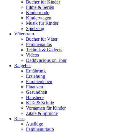
Bücher für Kinder
Filme & Serien
Kindermode
Kinderwagen
Musik für Kinder
Spielzeug
Väterkram
Bücher für Väter
Familienautos
Technik & Gadgets
Videos
Daddylicious on Tour
Ratgeber
Ernährung
Erziehung
Familienleben
Finanzen
Gesundheit
Haustiere
KiTa & Schule
Vornamen für Kinder
Zitate & Sprüche
Reise
Ausflüge
Familienurlaub