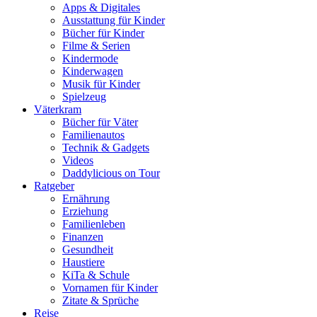
Apps & Digitales
Ausstattung für Kinder
Bücher für Kinder
Filme & Serien
Kindermode
Kinderwagen
Musik für Kinder
Spielzeug
Väterkram
Bücher für Väter
Familienautos
Technik & Gadgets
Videos
Daddylicious on Tour
Ratgeber
Ernährung
Erziehung
Familienleben
Finanzen
Gesundheit
Haustiere
KiTa & Schule
Vornamen für Kinder
Zitate & Sprüche
Reise