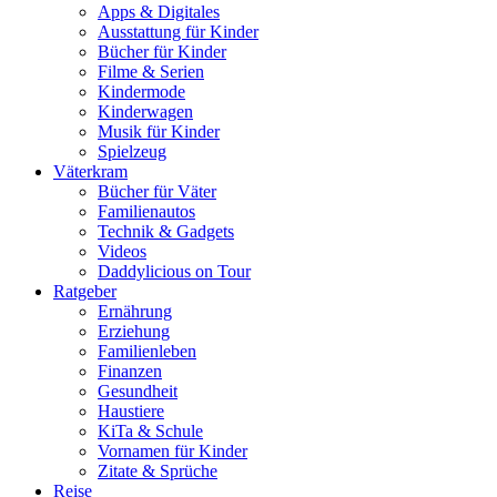
Apps & Digitales
Ausstattung für Kinder
Bücher für Kinder
Filme & Serien
Kindermode
Kinderwagen
Musik für Kinder
Spielzeug
Väterkram
Bücher für Väter
Familienautos
Technik & Gadgets
Videos
Daddylicious on Tour
Ratgeber
Ernährung
Erziehung
Familienleben
Finanzen
Gesundheit
Haustiere
KiTa & Schule
Vornamen für Kinder
Zitate & Sprüche
Reise