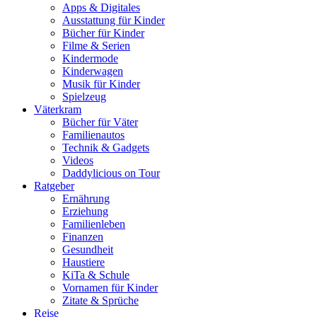
Apps & Digitales
Ausstattung für Kinder
Bücher für Kinder
Filme & Serien
Kindermode
Kinderwagen
Musik für Kinder
Spielzeug
Väterkram
Bücher für Väter
Familienautos
Technik & Gadgets
Videos
Daddylicious on Tour
Ratgeber
Ernährung
Erziehung
Familienleben
Finanzen
Gesundheit
Haustiere
KiTa & Schule
Vornamen für Kinder
Zitate & Sprüche
Reise