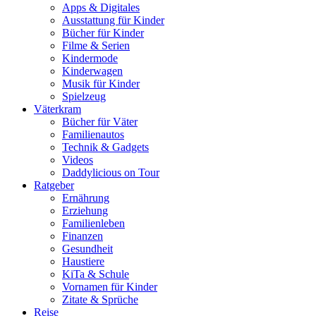
Apps & Digitales
Ausstattung für Kinder
Bücher für Kinder
Filme & Serien
Kindermode
Kinderwagen
Musik für Kinder
Spielzeug
Väterkram
Bücher für Väter
Familienautos
Technik & Gadgets
Videos
Daddylicious on Tour
Ratgeber
Ernährung
Erziehung
Familienleben
Finanzen
Gesundheit
Haustiere
KiTa & Schule
Vornamen für Kinder
Zitate & Sprüche
Reise