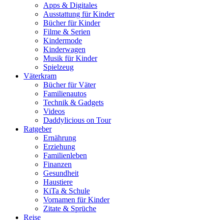
Apps & Digitales
Ausstattung für Kinder
Bücher für Kinder
Filme & Serien
Kindermode
Kinderwagen
Musik für Kinder
Spielzeug
Väterkram
Bücher für Väter
Familienautos
Technik & Gadgets
Videos
Daddylicious on Tour
Ratgeber
Ernährung
Erziehung
Familienleben
Finanzen
Gesundheit
Haustiere
KiTa & Schule
Vornamen für Kinder
Zitate & Sprüche
Reise