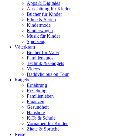
Apps & Digitales
Ausstattung für Kinder
Bücher für Kinder
Filme & Serien
Kindermode
Kinderwagen
Musik für Kinder
Spielzeug
Väterkram
Bücher für Väter
Familienautos
Technik & Gadgets
Videos
Daddylicious on Tour
Ratgeber
Ernährung
Erziehung
Familienleben
Finanzen
Gesundheit
Haustiere
KiTa & Schule
Vornamen für Kinder
Zitate & Sprüche
Reise