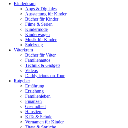
Kinderkram
Apps & Digitales
Ausstattung für Kinder
Bücher für Kinder
Filme & Serien
Kindermode
Kinderwagen
Musik für Kinder
Spielzeug
Väterkram
Bücher für Väter
Familienautos
Technik & Gadgets
Videos
Daddylicious on Tour
Ratgeber
Ernährung
Erziehung
Familienleben
Finanzen
Gesundheit
Haustiere
KiTa & Schule
Vornamen für Kinder
Zitate & Sprüche