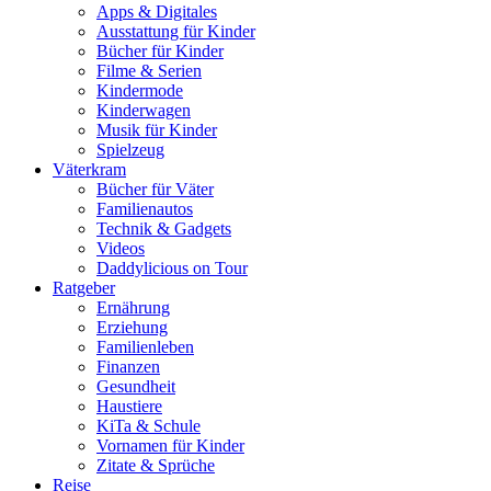
Apps & Digitales
Ausstattung für Kinder
Bücher für Kinder
Filme & Serien
Kindermode
Kinderwagen
Musik für Kinder
Spielzeug
Väterkram
Bücher für Väter
Familienautos
Technik & Gadgets
Videos
Daddylicious on Tour
Ratgeber
Ernährung
Erziehung
Familienleben
Finanzen
Gesundheit
Haustiere
KiTa & Schule
Vornamen für Kinder
Zitate & Sprüche
Reise