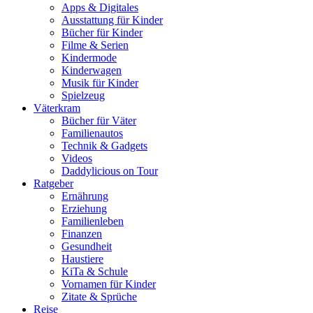
Apps & Digitales
Ausstattung für Kinder
Bücher für Kinder
Filme & Serien
Kindermode
Kinderwagen
Musik für Kinder
Spielzeug
Väterkram
Bücher für Väter
Familienautos
Technik & Gadgets
Videos
Daddylicious on Tour
Ratgeber
Ernährung
Erziehung
Familienleben
Finanzen
Gesundheit
Haustiere
KiTa & Schule
Vornamen für Kinder
Zitate & Sprüche
Reise