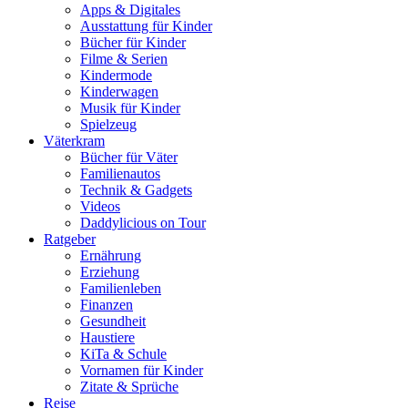
Apps & Digitales
Ausstattung für Kinder
Bücher für Kinder
Filme & Serien
Kindermode
Kinderwagen
Musik für Kinder
Spielzeug
Väterkram
Bücher für Väter
Familienautos
Technik & Gadgets
Videos
Daddylicious on Tour
Ratgeber
Ernährung
Erziehung
Familienleben
Finanzen
Gesundheit
Haustiere
KiTa & Schule
Vornamen für Kinder
Zitate & Sprüche
Reise