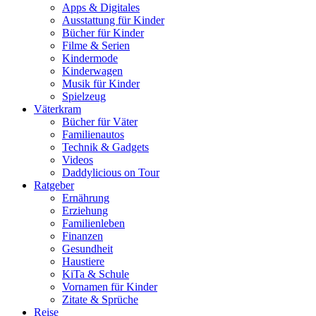
Apps & Digitales
Ausstattung für Kinder
Bücher für Kinder
Filme & Serien
Kindermode
Kinderwagen
Musik für Kinder
Spielzeug
Väterkram
Bücher für Väter
Familienautos
Technik & Gadgets
Videos
Daddylicious on Tour
Ratgeber
Ernährung
Erziehung
Familienleben
Finanzen
Gesundheit
Haustiere
KiTa & Schule
Vornamen für Kinder
Zitate & Sprüche
Reise