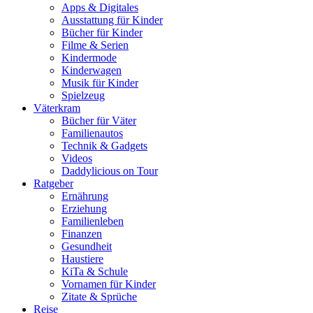
Apps & Digitales
Ausstattung für Kinder
Bücher für Kinder
Filme & Serien
Kindermode
Kinderwagen
Musik für Kinder
Spielzeug
Väterkram
Bücher für Väter
Familienautos
Technik & Gadgets
Videos
Daddylicious on Tour
Ratgeber
Ernährung
Erziehung
Familienleben
Finanzen
Gesundheit
Haustiere
KiTa & Schule
Vornamen für Kinder
Zitate & Sprüche
Reise