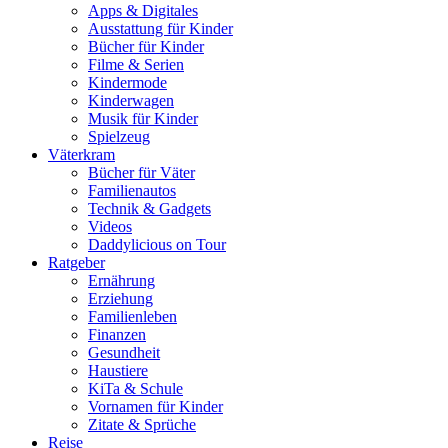
Apps & Digitales
Ausstattung für Kinder
Bücher für Kinder
Filme & Serien
Kindermode
Kinderwagen
Musik für Kinder
Spielzeug
Väterkram
Bücher für Väter
Familienautos
Technik & Gadgets
Videos
Daddylicious on Tour
Ratgeber
Ernährung
Erziehung
Familienleben
Finanzen
Gesundheit
Haustiere
KiTa & Schule
Vornamen für Kinder
Zitate & Sprüche
Reise