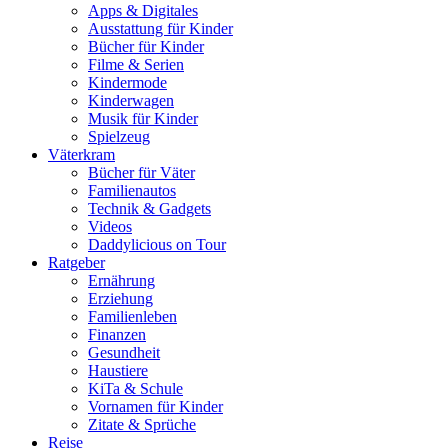
Apps & Digitales
Ausstattung für Kinder
Bücher für Kinder
Filme & Serien
Kindermode
Kinderwagen
Musik für Kinder
Spielzeug
Väterkram
Bücher für Väter
Familienautos
Technik & Gadgets
Videos
Daddylicious on Tour
Ratgeber
Ernährung
Erziehung
Familienleben
Finanzen
Gesundheit
Haustiere
KiTa & Schule
Vornamen für Kinder
Zitate & Sprüche
Reise