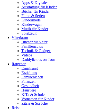
Apps & Digitales
Ausstattung für Kinder
Bücher für Kinder
Filme & Serien
Kindermode
Kinderwagen
Musik für Kinder
Spielzeug
Väterkram
Bücher für Väter
Familienautos
Technik & Gadgets
Videos
Daddylicious on Tour
Ratgeber
Ernährung
Erziehung
Familienleben
Finanzen
Gesundheit
Haustiere
KiTa & Schule
Vornamen für Kinder
Zitate & Sprüche
Reise