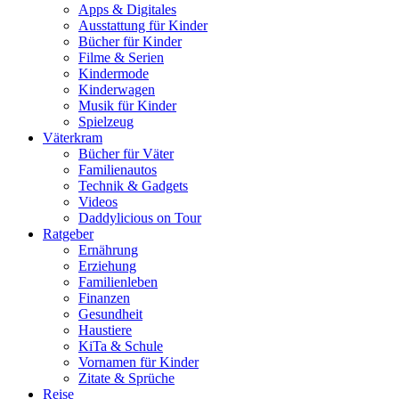
Apps & Digitales
Ausstattung für Kinder
Bücher für Kinder
Filme & Serien
Kindermode
Kinderwagen
Musik für Kinder
Spielzeug
Väterkram
Bücher für Väter
Familienautos
Technik & Gadgets
Videos
Daddylicious on Tour
Ratgeber
Ernährung
Erziehung
Familienleben
Finanzen
Gesundheit
Haustiere
KiTa & Schule
Vornamen für Kinder
Zitate & Sprüche
Reise