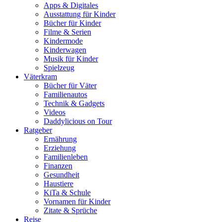
Apps & Digitales
Ausstattung für Kinder
Bücher für Kinder
Filme & Serien
Kindermode
Kinderwagen
Musik für Kinder
Spielzeug
Väterkram
Bücher für Väter
Familienautos
Technik & Gadgets
Videos
Daddylicious on Tour
Ratgeber
Ernährung
Erziehung
Familienleben
Finanzen
Gesundheit
Haustiere
KiTa & Schule
Vornamen für Kinder
Zitate & Sprüche
Reise