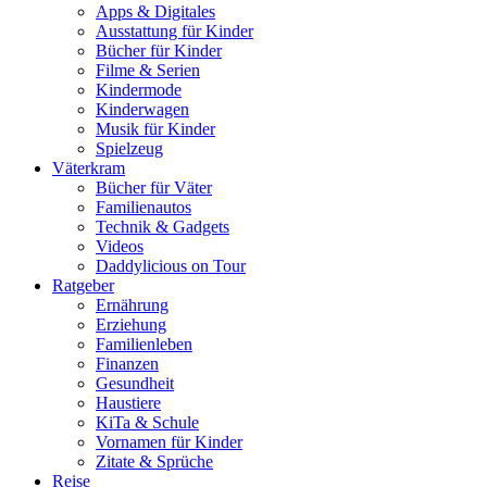
Apps & Digitales
Ausstattung für Kinder
Bücher für Kinder
Filme & Serien
Kindermode
Kinderwagen
Musik für Kinder
Spielzeug
Väterkram
Bücher für Väter
Familienautos
Technik & Gadgets
Videos
Daddylicious on Tour
Ratgeber
Ernährung
Erziehung
Familienleben
Finanzen
Gesundheit
Haustiere
KiTa & Schule
Vornamen für Kinder
Zitate & Sprüche
Reise