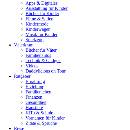
Apps & Digitales
Ausstattung für Kinder
Bücher für Kinder
Filme & Serien
Kindermode
Kinderwagen
Musik für Kinder
Spielzeug
Väterkram
Bücher für Väter
Familienautos
Technik & Gadgets
Videos
Daddylicious on Tour
Ratgeber
Ernährung
Erziehung
Familienleben
Finanzen
Gesundheit
Haustiere
KiTa & Schule
Vornamen für Kinder
Zitate & Sprüche
Reise