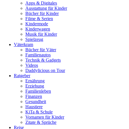
Apps & Digitales
Ausstattung für Kinder
Bücher für Kinder
Filme & Serien
Kindermode
Kinderwagen
Musik für Kinder
Spielzeug
Väterkram
Bücher für Väter
Familienautos
Technik & Gadgets
Videos
Daddylicious on Tour
Ratgeber
Ernährung
Erziehung
Familienleben
Finanzen
Gesundheit
Haustiere
KiTa & Schule
Vornamen für Kinder
Zitate & Sprüche
Reise