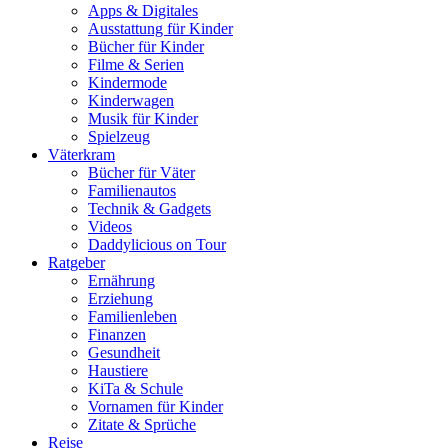
Apps & Digitales
Ausstattung für Kinder
Bücher für Kinder
Filme & Serien
Kindermode
Kinderwagen
Musik für Kinder
Spielzeug
Väterkram
Bücher für Väter
Familienautos
Technik & Gadgets
Videos
Daddylicious on Tour
Ratgeber
Ernährung
Erziehung
Familienleben
Finanzen
Gesundheit
Haustiere
KiTa & Schule
Vornamen für Kinder
Zitate & Sprüche
Reise