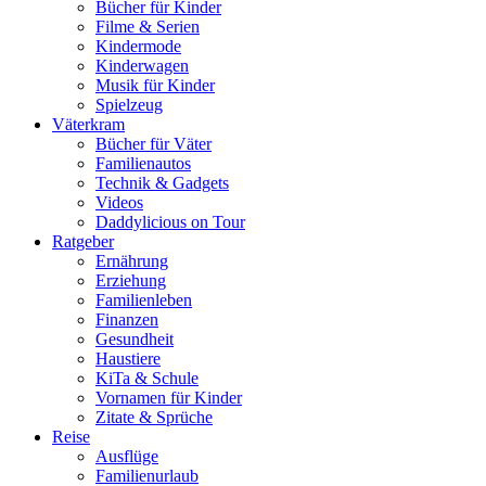
Bücher für Kinder
Filme & Serien
Kindermode
Kinderwagen
Musik für Kinder
Spielzeug
Väterkram
Bücher für Väter
Familienautos
Technik & Gadgets
Videos
Daddylicious on Tour
Ratgeber
Ernährung
Erziehung
Familienleben
Finanzen
Gesundheit
Haustiere
KiTa & Schule
Vornamen für Kinder
Zitate & Sprüche
Reise
Ausflüge
Familienurlaub