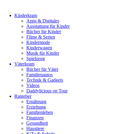
Kinderkram
Apps & Digitales
Ausstattung für Kinder
Bücher für Kinder
Filme & Serien
Kindermode
Kinderwagen
Musik für Kinder
Spielzeug
Väterkram
Bücher für Väter
Familienautos
Technik & Gadgets
Videos
Daddylicious on Tour
Ratgeber
Ernährung
Erziehung
Familienleben
Finanzen
Gesundheit
Haustiere
KiTa & Schule