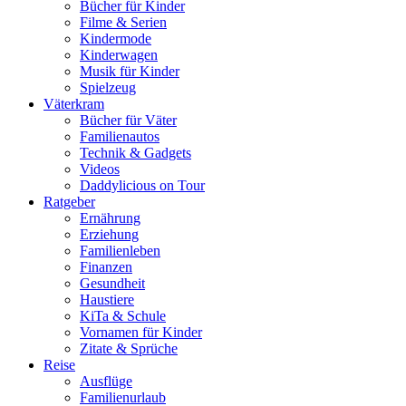
Bücher für Kinder
Filme & Serien
Kindermode
Kinderwagen
Musik für Kinder
Spielzeug
Väterkram
Bücher für Väter
Familienautos
Technik & Gadgets
Videos
Daddylicious on Tour
Ratgeber
Ernährung
Erziehung
Familienleben
Finanzen
Gesundheit
Haustiere
KiTa & Schule
Vornamen für Kinder
Zitate & Sprüche
Reise
Ausflüge
Familienurlaub