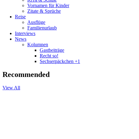
Vornamen für Kinder
Zitate & Sprüche
Reise
Ausflüge
Familienurlaub
Interviews
News
Kolumnen
Gastbeiträge
Recht so!
Sechserpäckchen +1
Recommended
View All