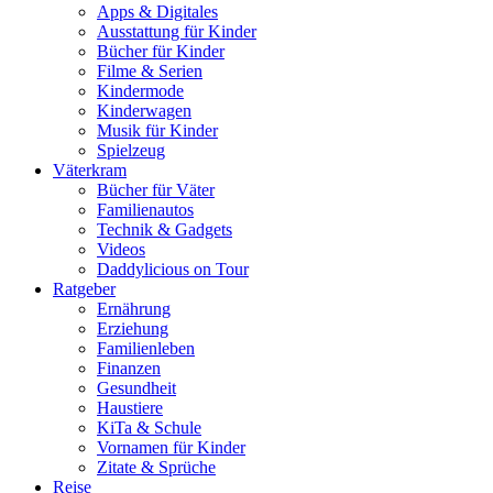
Apps & Digitales
Ausstattung für Kinder
Bücher für Kinder
Filme & Serien
Kindermode
Kinderwagen
Musik für Kinder
Spielzeug
Väterkram
Bücher für Väter
Familienautos
Technik & Gadgets
Videos
Daddylicious on Tour
Ratgeber
Ernährung
Erziehung
Familienleben
Finanzen
Gesundheit
Haustiere
KiTa & Schule
Vornamen für Kinder
Zitate & Sprüche
Reise