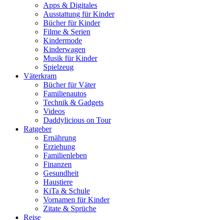
Apps & Digitales
Ausstattung für Kinder
Bücher für Kinder
Filme & Serien
Kindermode
Kinderwagen
Musik für Kinder
Spielzeug
Väterkram
Bücher für Väter
Familienautos
Technik & Gadgets
Videos
Daddylicious on Tour
Ratgeber
Ernährung
Erziehung
Familienleben
Finanzen
Gesundheit
Haustiere
KiTa & Schule
Vornamen für Kinder
Zitate & Sprüche
Reise