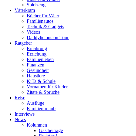
Spielzeug
Väterkram
Bücher für Väter
Familienautos
Technik & Gadgets
Videos
Daddylicious on Tour
Ratgeber
Ernährung
Erziehung
Familienleben
Finanzen
Gesundheit
Haustiere
KiTa & Schule
Vornamen für Kinder
Zitate & Sprüche
Reise
Ausflüge
Familienurlaub
Interviews
News
Kolumnen
Gastbeiträge
Recht so!