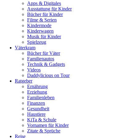
Apps & Digitales
Ausstattung für Kinder
Bücher für Kinder
Filme & Serien
Kindermode
Kinderwagen
Musik für Kinder
Spielzeug
Väterkram
Bücher für Väter
Familienautos
Technik & Gadgets
Videos
Daddylicious on Tour
Ratgeber
Ernährung
Erziehung
Familienleben
Finanzen
Gesundheit
Haustiere
KiTa & Schule
Vornamen für Kinder
Zitate & Sprüche
Reise