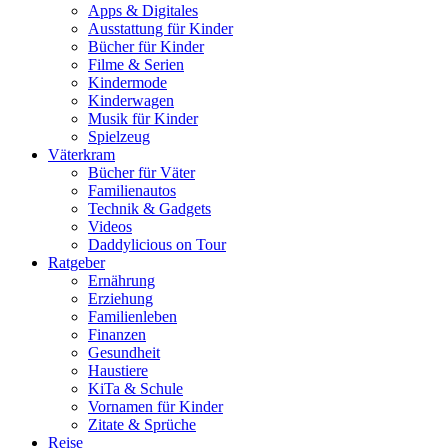
Apps & Digitales
Ausstattung für Kinder
Bücher für Kinder
Filme & Serien
Kindermode
Kinderwagen
Musik für Kinder
Spielzeug
Väterkram
Bücher für Väter
Familienautos
Technik & Gadgets
Videos
Daddylicious on Tour
Ratgeber
Ernährung
Erziehung
Familienleben
Finanzen
Gesundheit
Haustiere
KiTa & Schule
Vornamen für Kinder
Zitate & Sprüche
Reise