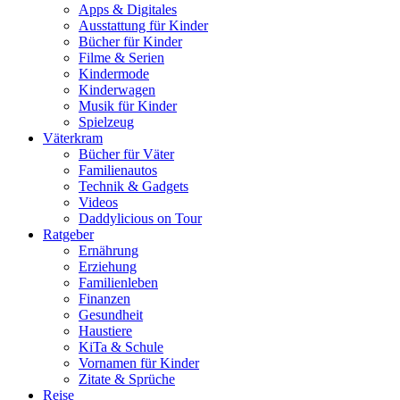
Apps & Digitales
Ausstattung für Kinder
Bücher für Kinder
Filme & Serien
Kindermode
Kinderwagen
Musik für Kinder
Spielzeug
Väterkram
Bücher für Väter
Familienautos
Technik & Gadgets
Videos
Daddylicious on Tour
Ratgeber
Ernährung
Erziehung
Familienleben
Finanzen
Gesundheit
Haustiere
KiTa & Schule
Vornamen für Kinder
Zitate & Sprüche
Reise