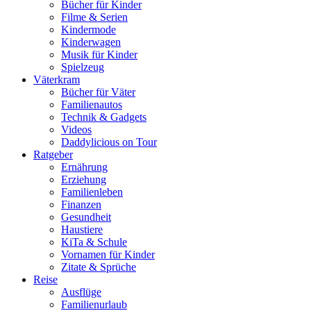
Bücher für Kinder
Filme & Serien
Kindermode
Kinderwagen
Musik für Kinder
Spielzeug
Väterkram
Bücher für Väter
Familienautos
Technik & Gadgets
Videos
Daddylicious on Tour
Ratgeber
Ernährung
Erziehung
Familienleben
Finanzen
Gesundheit
Haustiere
KiTa & Schule
Vornamen für Kinder
Zitate & Sprüche
Reise
Ausflüge
Familienurlaub