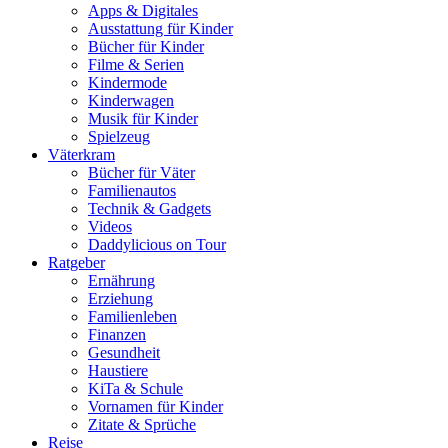
Apps & Digitales
Ausstattung für Kinder
Bücher für Kinder
Filme & Serien
Kindermode
Kinderwagen
Musik für Kinder
Spielzeug
Väterkram
Bücher für Väter
Familienautos
Technik & Gadgets
Videos
Daddylicious on Tour
Ratgeber
Ernährung
Erziehung
Familienleben
Finanzen
Gesundheit
Haustiere
KiTa & Schule
Vornamen für Kinder
Zitate & Sprüche
Reise