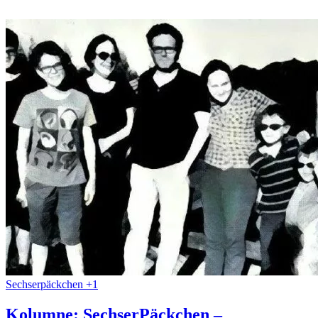
Sechserpäckchen +1
Kolumne: SechserPäckchen –