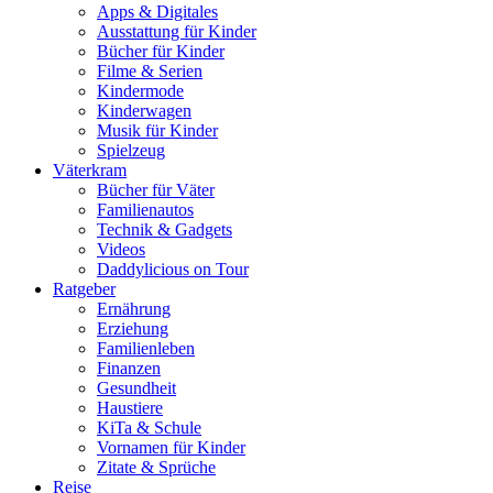
Apps & Digitales
Ausstattung für Kinder
Bücher für Kinder
Filme & Serien
Kindermode
Kinderwagen
Musik für Kinder
Spielzeug
Väterkram
Bücher für Väter
Familienautos
Technik & Gadgets
Videos
Daddylicious on Tour
Ratgeber
Ernährung
Erziehung
Familienleben
Finanzen
Gesundheit
Haustiere
KiTa & Schule
Vornamen für Kinder
Zitate & Sprüche
Reise