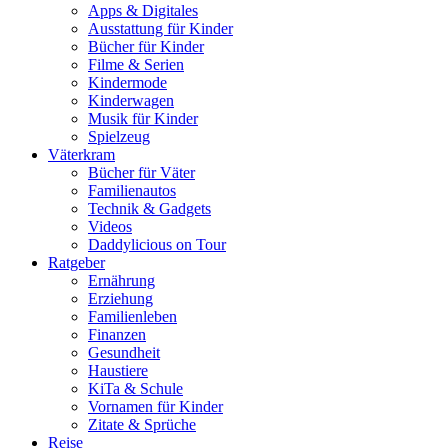
Apps & Digitales
Ausstattung für Kinder
Bücher für Kinder
Filme & Serien
Kindermode
Kinderwagen
Musik für Kinder
Spielzeug
Väterkram
Bücher für Väter
Familienautos
Technik & Gadgets
Videos
Daddylicious on Tour
Ratgeber
Ernährung
Erziehung
Familienleben
Finanzen
Gesundheit
Haustiere
KiTa & Schule
Vornamen für Kinder
Zitate & Sprüche
Reise