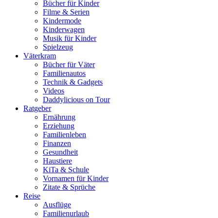
Bücher für Kinder
Filme & Serien
Kindermode
Kinderwagen
Musik für Kinder
Spielzeug
Väterkram
Bücher für Väter
Familienautos
Technik & Gadgets
Videos
Daddylicious on Tour
Ratgeber
Ernährung
Erziehung
Familienleben
Finanzen
Gesundheit
Haustiere
KiTa & Schule
Vornamen für Kinder
Zitate & Sprüche
Reise
Ausflüge
Familienurlaub