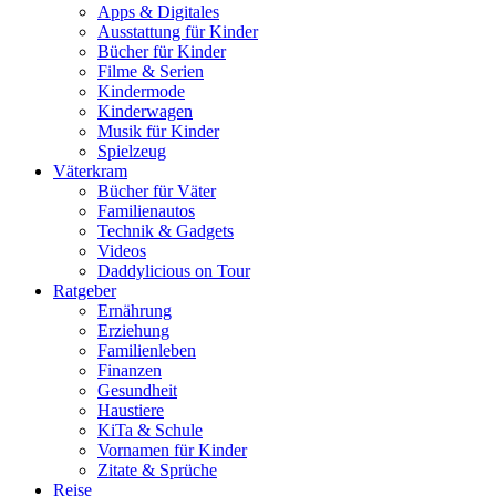
Apps & Digitales
Ausstattung für Kinder
Bücher für Kinder
Filme & Serien
Kindermode
Kinderwagen
Musik für Kinder
Spielzeug
Väterkram
Bücher für Väter
Familienautos
Technik & Gadgets
Videos
Daddylicious on Tour
Ratgeber
Ernährung
Erziehung
Familienleben
Finanzen
Gesundheit
Haustiere
KiTa & Schule
Vornamen für Kinder
Zitate & Sprüche
Reise