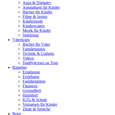
Apps & Digitales
Ausstattung für Kinder
Bücher für Kinder
Filme & Serien
Kindermode
Kinderwagen
Musik für Kinder
Spielzeug
Väterkram
Bücher für Väter
Familienautos
Technik & Gadgets
Videos
Daddylicious on Tour
Ratgeber
Ernährung
Erziehung
Familienleben
Finanzen
Gesundheit
Haustiere
KiTa & Schule
Vornamen für Kinder
Zitate & Sprüche
Reise