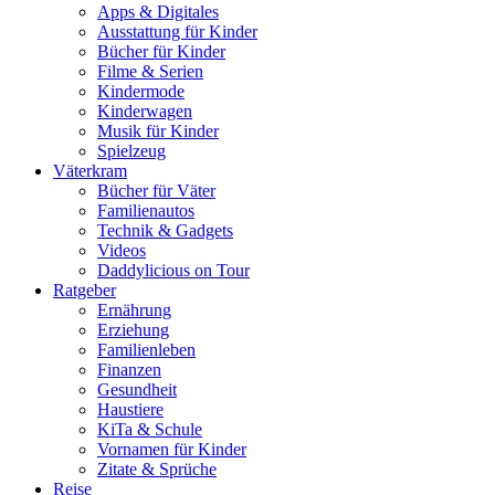
Apps & Digitales
Ausstattung für Kinder
Bücher für Kinder
Filme & Serien
Kindermode
Kinderwagen
Musik für Kinder
Spielzeug
Väterkram
Bücher für Väter
Familienautos
Technik & Gadgets
Videos
Daddylicious on Tour
Ratgeber
Ernährung
Erziehung
Familienleben
Finanzen
Gesundheit
Haustiere
KiTa & Schule
Vornamen für Kinder
Zitate & Sprüche
Reise