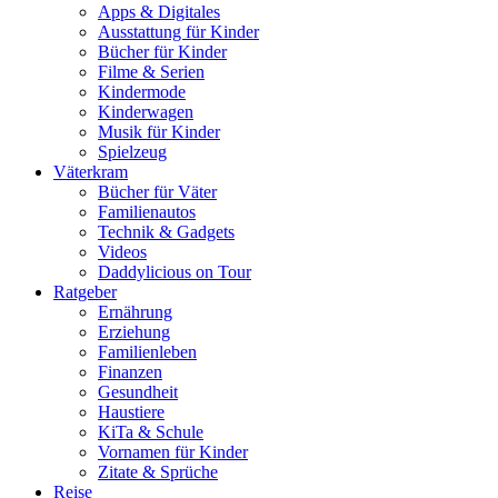
Apps & Digitales
Ausstattung für Kinder
Bücher für Kinder
Filme & Serien
Kindermode
Kinderwagen
Musik für Kinder
Spielzeug
Väterkram
Bücher für Väter
Familienautos
Technik & Gadgets
Videos
Daddylicious on Tour
Ratgeber
Ernährung
Erziehung
Familienleben
Finanzen
Gesundheit
Haustiere
KiTa & Schule
Vornamen für Kinder
Zitate & Sprüche
Reise