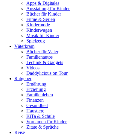
Apps & Digitales
Ausstattung für Kinder
Bücher für Kinder
Filme & Serien
Kindermode
Kinderwagen
Musik für Kinder
Spielzeug
Väterkram
Bücher für Väter
Familienautos
Technik & Gadgets
Videos
Daddylicious on Tour
Ratgeber
Ernährung
Erziehung
Familienleben
Finanzen
Gesundheit
Haustiere
KiTa & Schule
Vornamen für Kinder
Zitate & Sprüche
Reise