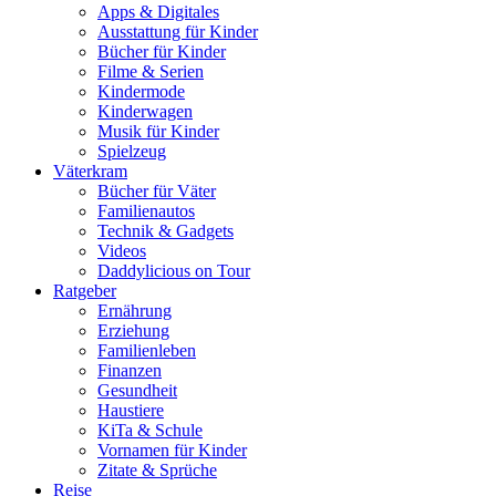
Apps & Digitales
Ausstattung für Kinder
Bücher für Kinder
Filme & Serien
Kindermode
Kinderwagen
Musik für Kinder
Spielzeug
Väterkram
Bücher für Väter
Familienautos
Technik & Gadgets
Videos
Daddylicious on Tour
Ratgeber
Ernährung
Erziehung
Familienleben
Finanzen
Gesundheit
Haustiere
KiTa & Schule
Vornamen für Kinder
Zitate & Sprüche
Reise