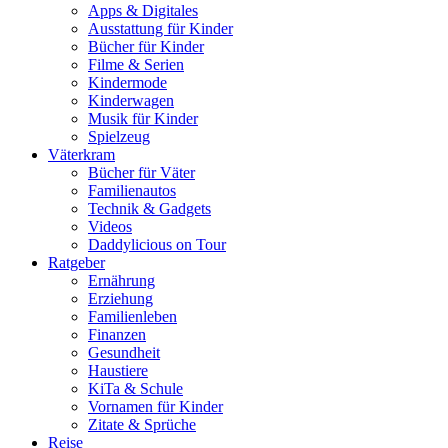
Apps & Digitales
Ausstattung für Kinder
Bücher für Kinder
Filme & Serien
Kindermode
Kinderwagen
Musik für Kinder
Spielzeug
Väterkram
Bücher für Väter
Familienautos
Technik & Gadgets
Videos
Daddylicious on Tour
Ratgeber
Ernährung
Erziehung
Familienleben
Finanzen
Gesundheit
Haustiere
KiTa & Schule
Vornamen für Kinder
Zitate & Sprüche
Reise