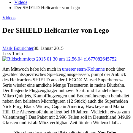
Videos
Der SHIELD Helicarrier von Lego
Videos
Der SHIELD Helicarrier von Lego
Mark Bourichter
30. Januar 2015
Less 1 min
Am Mittwoch habe ich mich in
unserer stern-Kolumne
noch über
geschlechtsspezifisches Spielzeug ausgelassen, pumpt der Anblick
des Helicarriers SHIELD aus der LEGO® Marvel Superheroes-
Serie wieder eine amtliche Menge Testosteron in meine Blutbahn.
Der fliegende Flugzeugträger mit zwei Start- und Landebahnen,
Mikro Quinjets, Kampfflugzeugen und Bodenfahrzeugen beinhaltet
neben den beliebten Microfiguren (12 Stück) auch die Superhelden
Nick Fury, Black Widow, Captain America, Hawkeye und Maria
Hill. Die Altersempfehlung liegt bei 16 Jahren. Vielleicht etwas zum
Valentinstag? Das Paket mit 2.996 Teilen soll in Deutschland 349,99
€ kosten und ist ab März verfügbar. Zeit für den Winterschlaf…
Sie sehen gerade einen Platzhalterinhalt von
YouTube
.