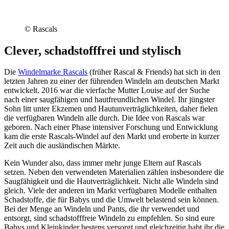
© Rascals
Clever, schadstofffrei und stylisch
Die
Windelmarke Rascals
(früher Rascal & Friends) hat sich in den
letzten Jahren zu einer der führenden Windeln am deutschen Markt
entwickelt. 2016 war die vierfache Mutter Louise auf der Suche
nach einer saugfähigen und hautfreundlichen Windel. Ihr jüngster
Sohn litt unter Ekzemen und Hautunverträglichkeiten, daher fielen
die verfügbaren Windeln alle durch. Die Idee von Rascals war
geboren. Nach einer Phase intensiver Forschung und Entwicklung
kam die erste Rascals-Windel auf den Markt und eroberte in kurzer
Zeit auch die ausländischen Märkte.
Kein Wunder also, dass immer mehr junge Eltern auf Rascals
setzen. Neben den verwendeten Materialien zählen insbesondere die
Saugfähigkeit und die Hautverträglichkeit. Nicht alle Windeln sind
gleich. Viele der anderen im Markt verfügbaren Modelle enthalten
Schadstoffe, die für Babys und die Umwelt belastend sein können.
Bei der Menge an Windeln und Pants, die ihr verwendet und
entsorgt, sind schadstofffreie Windeln zu empfehlen. So sind eure
Babys und Kleinkinder bestens versorgt und gleichzeitig habt ihr die