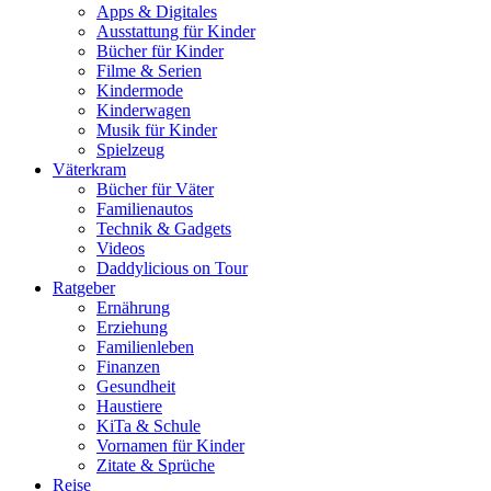
Apps & Digitales
Ausstattung für Kinder
Bücher für Kinder
Filme & Serien
Kindermode
Kinderwagen
Musik für Kinder
Spielzeug
Väterkram
Bücher für Väter
Familienautos
Technik & Gadgets
Videos
Daddylicious on Tour
Ratgeber
Ernährung
Erziehung
Familienleben
Finanzen
Gesundheit
Haustiere
KiTa & Schule
Vornamen für Kinder
Zitate & Sprüche
Reise