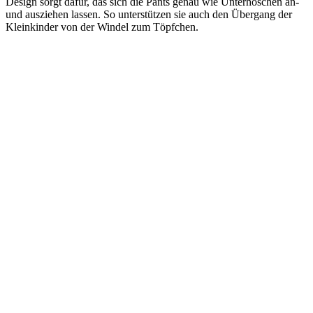
Design sorgt dafür, das sich die Pants genau wie Unterhöschen an-
und ausziehen lassen. So unterstützen sie auch den Übergang der
Kleinkinder von der Windel zum Töpfchen.