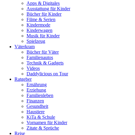
Apps & Digitales
Ausstattung für Kinder
Bücher für Kinder
Filme & Serien
Kindermode
Kinderwagen
Musik für Kinder
Spielzeug
Väterkram
Bücher für Väter
Familienautos
Technik & Gadgets
Videos
Daddylicious on Tour
Ratgeber
Ernährung
Erziehung
Familienleben
Finanzen
Gesundheit
Haustiere
KiTa & Schule
Vornamen für Kinder
Zitate & Sprüche
Reise