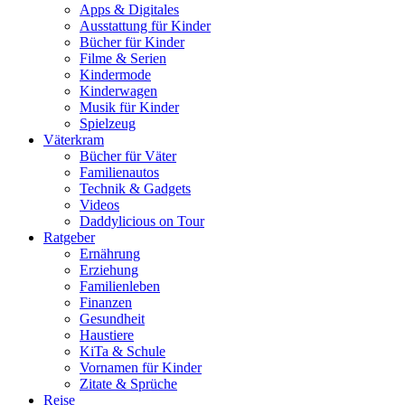
Apps & Digitales
Ausstattung für Kinder
Bücher für Kinder
Filme & Serien
Kindermode
Kinderwagen
Musik für Kinder
Spielzeug
Väterkram
Bücher für Väter
Familienautos
Technik & Gadgets
Videos
Daddylicious on Tour
Ratgeber
Ernährung
Erziehung
Familienleben
Finanzen
Gesundheit
Haustiere
KiTa & Schule
Vornamen für Kinder
Zitate & Sprüche
Reise