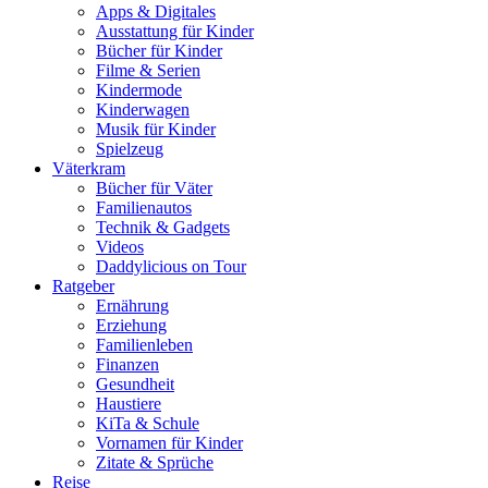
Apps & Digitales
Ausstattung für Kinder
Bücher für Kinder
Filme & Serien
Kindermode
Kinderwagen
Musik für Kinder
Spielzeug
Väterkram
Bücher für Väter
Familienautos
Technik & Gadgets
Videos
Daddylicious on Tour
Ratgeber
Ernährung
Erziehung
Familienleben
Finanzen
Gesundheit
Haustiere
KiTa & Schule
Vornamen für Kinder
Zitate & Sprüche
Reise