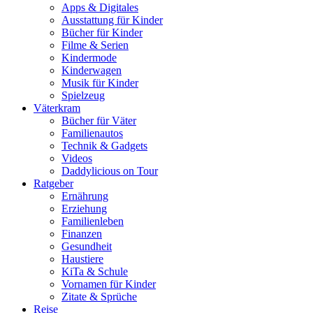
Apps & Digitales
Ausstattung für Kinder
Bücher für Kinder
Filme & Serien
Kindermode
Kinderwagen
Musik für Kinder
Spielzeug
Väterkram
Bücher für Väter
Familienautos
Technik & Gadgets
Videos
Daddylicious on Tour
Ratgeber
Ernährung
Erziehung
Familienleben
Finanzen
Gesundheit
Haustiere
KiTa & Schule
Vornamen für Kinder
Zitate & Sprüche
Reise